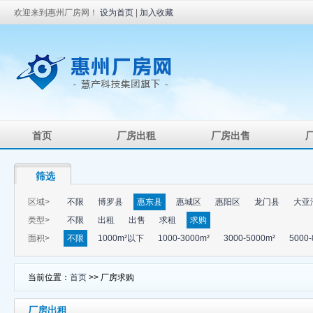
欢迎来到惠州厂房网！
设为首页
|
加入收藏
首页
厂房出租
厂房出售
筛选
区域>
不限
博罗县
惠东县
惠城区
惠阳区
龙门县
大亚
类型>
不限
出租
出售
求租
求购
面积>
不限
1000m²以下
1000-3000m²
3000-5000m²
5000-
当前位置：
首页
>> 厂房求购
厂房出租