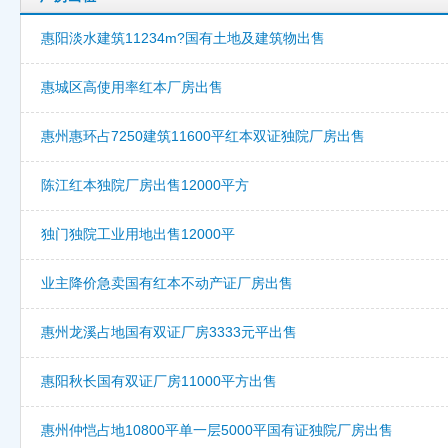
惠阳淡水建筑11234m?国有土地及建筑物出售
惠城区高使用率红本厂房出售
惠州惠环占7250建筑11600平红本双证独院厂房出售
陈江红本独院厂房出售12000平方
独门独院工业用地出售12000平
业主降价急卖国有红本不动产证厂房出售
惠州龙溪占地国有双证厂房3333元平出售
惠阳秋长国有双证厂房11000平方出售
惠州仲恺占地10800平单一层5000平国有证独院厂房出售