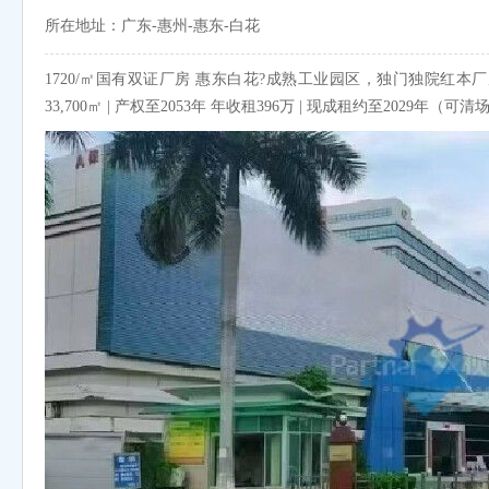
所在地址：广东-惠州-惠东-白花
1720/㎡国有双证厂房 惠东白花?成熟工业园区，独门独院红本厂房出
33,700㎡ | 产权至2053年 年收租396万 | 现成租约至2029年（可清